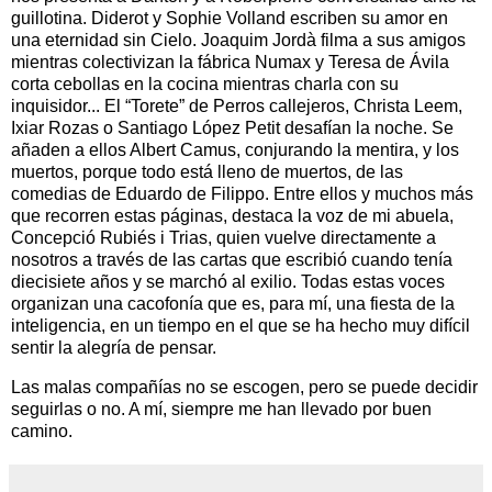
guillotina. Diderot y Sophie Volland escriben su amor en
una eternidad sin Cielo. Joaquim Jordà filma a sus amigos
mientras colectivizan la fábrica Numax y Teresa de Ávila
corta cebollas en la cocina mientras charla con su
inquisidor... El “Torete” de Perros callejeros, Christa Leem,
Ixiar Rozas o Santiago López Petit desafían la noche. Se
añaden a ellos Albert Camus, conjurando la mentira, y los
muertos, porque todo está lleno de muertos, de las
comedias de Eduardo de Filippo. Entre ellos y muchos más
que recorren estas páginas, destaca la voz de mi abuela,
Concepció Rubiés i Trias, quien vuelve directamente a
nosotros a través de las cartas que escribió cuando tenía
diecisiete años y se marchó al exilio. Todas estas voces
organizan una cacofonía que es, para mí, una fiesta de la
inteligencia, en un tiempo en el que se ha hecho muy difícil
sentir la alegría de pensar.
Las malas compañías no se escogen, pero se puede decidir
seguirlas o no. A mí, siempre me han llevado por buen
camino.