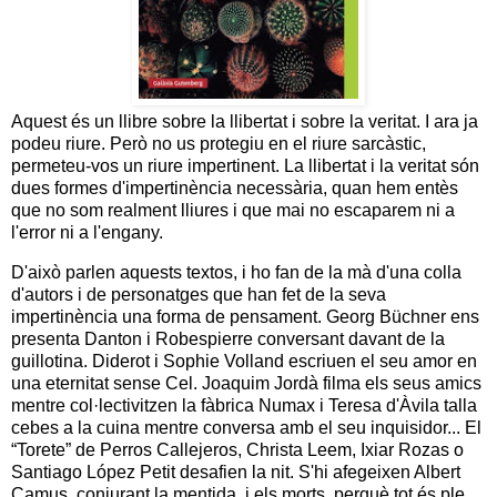
Aquest és un llibre sobre la llibertat i sobre la veritat. I ara ja
podeu riure. Però no us protegiu en el riure sarcàstic,
permeteu-vos un riure impertinent. La llibertat i la veritat són
dues formes d'impertinència necessària, quan hem entès
que no som realment lliures i que mai no escaparem ni a
l'error ni a l'engany.
D'això parlen aquests textos, i ho fan de la mà d'una colla
d'autors i de personatges que han fet de la seva
impertinència una forma de pensament. Georg Büchner ens
presenta Danton i Robespierre conversant davant de la
guillotina. Diderot i Sophie Volland escriuen el seu amor en
una eternitat sense Cel. Joaquim Jordà filma els seus amics
mentre col·lectivitzen la fàbrica Numax i Teresa d'Àvila talla
cebes a la cuina mentre conversa amb el seu inquisidor... El
“Torete” de Perros Callejeros, Christa Leem, Ixiar Rozas o
Santiago López Petit desafien la nit. S'hi afegeixen Albert
Camus, conjurant la mentida, i els morts, perquè tot és ple